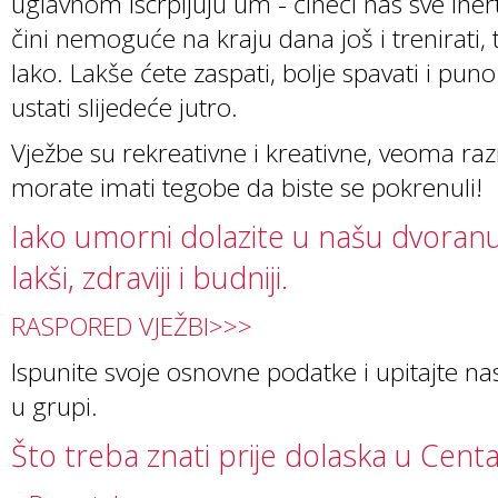
uglavnom iscrpljuju um - čineći nas sve iner
čini nemoguće na kraju dana još i trenirati,
lako. Lakše ćete zaspati, bolje spavati i pun
ustati slijedeće jutro.
Vježbe su rekreativne i kreativne, veoma raz
morate imati tegobe da biste se pokrenuli!
Iako umorni dolazite u našu dvoranu, 
lakši, zdraviji i budniji.
RASPORED VJEŽBI>>>
Ispunite svoje osnovne podatke i upitajte n
u grupi.
Što treba znati prije dolaska u Cen