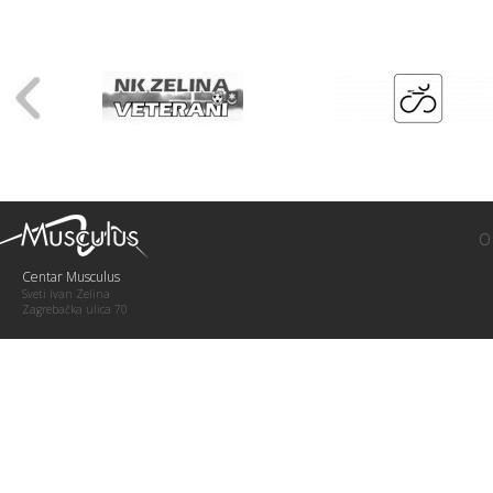
O
Centar Musculus
Sveti Ivan Zelina
Zagrebačka ulica 70