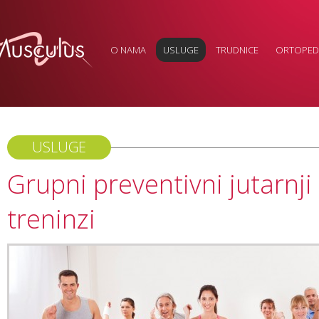
O NAMA
USLUGE
TRUDNICE
ORTOPEDS
USLUGE
Grupni preventivni jutarnji 
treninzi